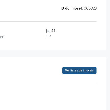
ID do Imóvel:
CO3820
41
gem
m²
Ver listas de imóveis