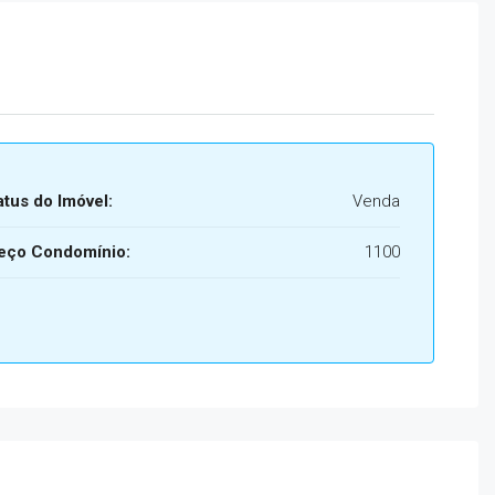
atus do Imóvel:
Venda
eço Condomínio:
1100