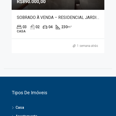
R$890.000,00
SOBRADO À VENDA – RESIDENCIAL JARDIM INTEGRAÇÃO 20137
03
02
04
230
m²
CASA
1 semana atrás
Tipos De Imóveis
Casa