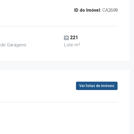
ID do Imóvel:
CA2698
221
 de Garagens
Lote m²
Ver listas de imóveis