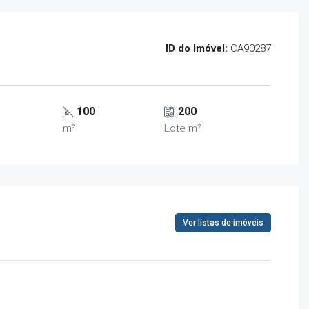
ID do Imóvel:
CA90287
100
200
m²
Lote m²
Ver listas de imóveis