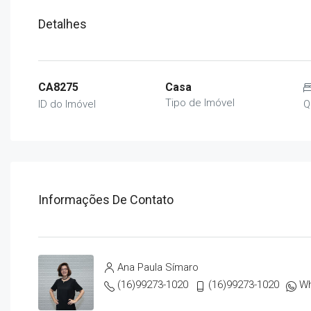
Detalhes
CA8275
Casa
Tipo de Imóvel
ID do Imóvel
Q
Informações De Contato
Ana Paula Símaro
(16)99273-1020
(16)99273-1020
W