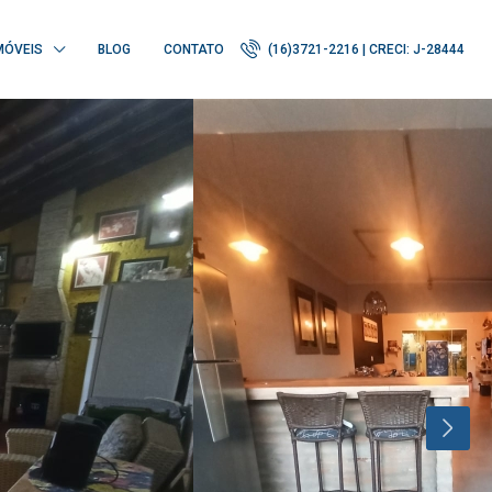
MÓVEIS
BLOG
CONTATO
(16)3721-2216 | CRECI: J-28444