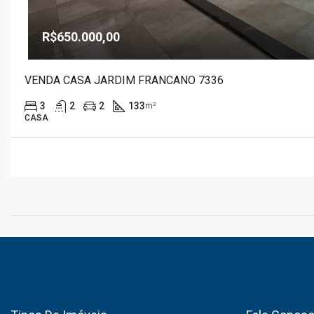
R$650.000,00
VENDA CASA JARDIM FRANCANO 7336
3
2
2
133
m²
CASA