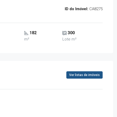
ID do Imóvel:
CA8275
182
300
m²
Lote m²
Ver listas de imóveis