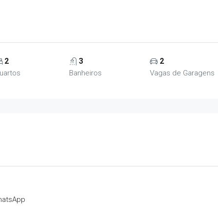
2
3
2
uartos
Banheiros
Vagas de Garagens
hatsApp