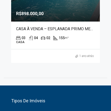
R$898.000,00
CASA À VENDA – ESPLANADA PRIMO MENEGHETTI II 80009
03
04
02
155
m²
CASA
1 ano atrás
Tipos De Imóveis