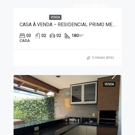
R$830.000,00
VENDA
CASA À VENDA – RESIDENCIAL PRIMO MENEGHETTI
03
02
02
180
m²
CASA
3 meses atrás
VENDA