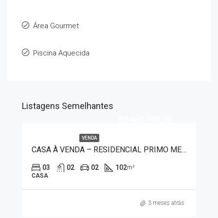
Área Gourmet
Piscina Aquecida
Listagens Semelhantes
R$460.000,00
VENDA
CASA À VENDA – RESIDENCIAL PRIMO MENEGHETTI I 4012
03
02
02
102
m²
CASA
3 meses atrás