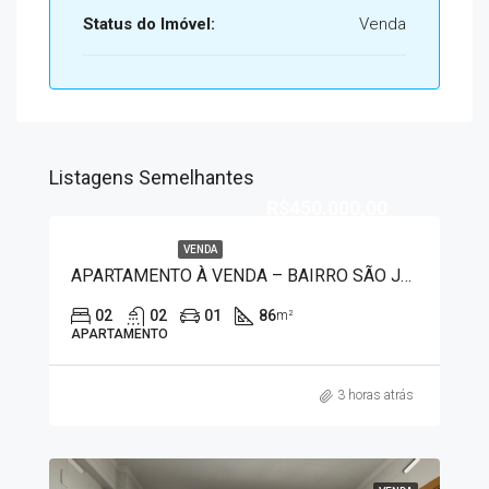
Status do Imóvel:
Venda
Listagens Semelhantes
R$450.000,00
VENDA
APARTAMENTO À VENDA – BAIRRO SÃO JOSÉ 8557
02
02
01
86
m²
APARTAMENTO
3 horas atrás