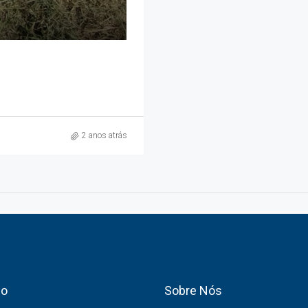
2 anos atrás
co
Sobre Nós