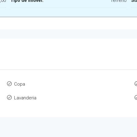
,00
Tipo de Imóvel:
Terreno
St
Copa
Lavanderia