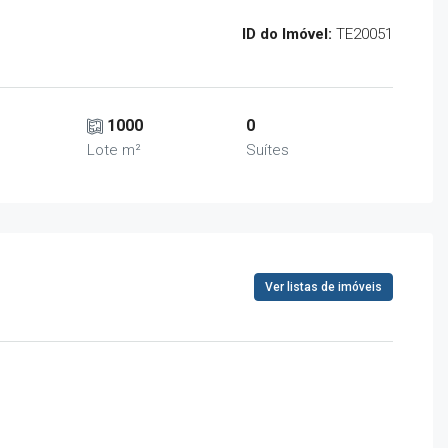
ID do Imóvel:
TE20051
1000
0
Lote m²
Suítes
Ver listas de imóveis