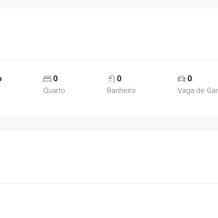
o
0
0
0
Quarto
Banheiro
Vaga de Ga