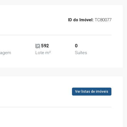
ID do Imóvel:
TC80077
592
0
ragem
Lote m²
Suítes
Ver listas de imóveis