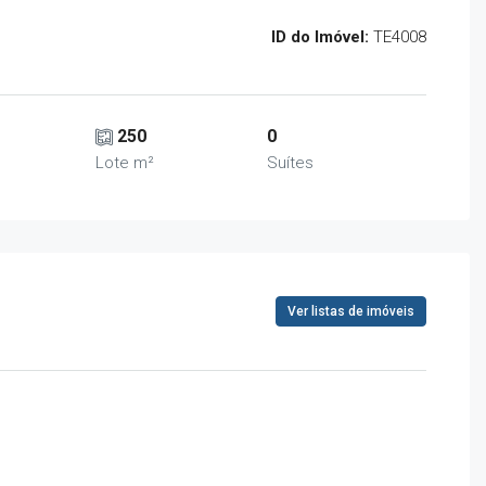
ID do Imóvel:
TE4008
250
0
Lote m²
Suítes
Ver listas de imóveis