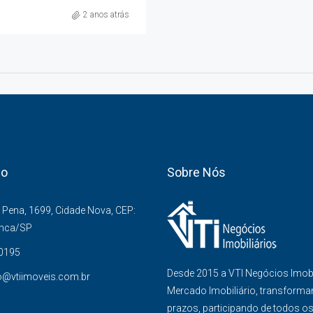
2 anos atrás
co
Sobre Nós
Pena, 1699, Cidade Nova, CEP:
anca/SP
-0195
Desde 2015 a VTI Negócios Imob
o@vtiimoveis.com.br
Mercado Imobiliário, transforma
prazos, participando de todos o