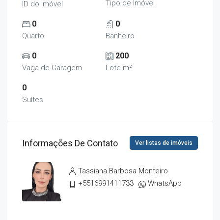
Tipo de Imóvel
ID do Imóvel
0
0
Quarto
Banheiro
0
200
Vaga de Garagem
Lote m²
0
Suítes
Informações De Contato
Ver listas de imóveis
Tassiana Barbosa Monteiro
+5516991411733
WhatsApp