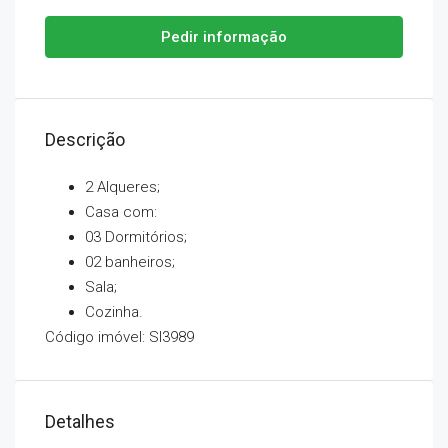
Pedir informação
Descrição
2 Alqueres;
Casa com:
03 Dormitórios;
02 banheiros;
Sala;
Cozinha.
Código imóvel: SI3989
Detalhes