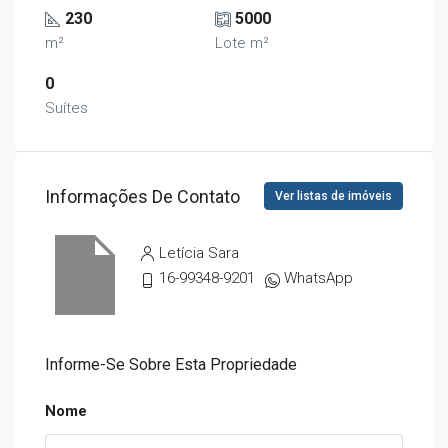
230
5000
m²
Lote m²
0
Suítes
Informações De Contato
Ver listas de imóveis
Letícia Sara
16-99348-9201
WhatsApp
Informe-Se Sobre Esta Propriedade
Nome