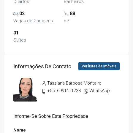
Quartos
Banheiros
02
88
Vagas de Garagens
m²
01
Suítes
Informações De Contato
Ver listas de imóveis
Tassiana Barbosa Monteiro
+5516991411733
WhatsApp
Informe-Se Sobre Esta Propriedade
Nome