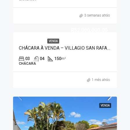
3 semanas atrás
R$2.000.000,00
VENDA
CHÁCARA À VENDA – VILLAGIO SAN RAFAELO 8448
03
04
150
m²
CHÁCARA
1 mês atrás
VENDA