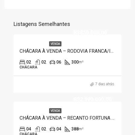
Listagens Semelhantes
R$850.000,00
VENDA
CHÁCARA À VENDA – RODOVIA FRANCA/IBIRACI 9556
02
02
06
300
m²
CHÁCARA
7 dias atrás
R$2.990.000,00
VENDA
CHÁCARA À VENDA – RECANTO FORTUNA 1097
04
02
04
388
m²
CHÁCARA