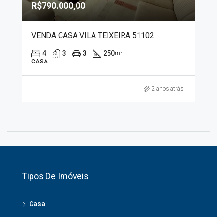
R$790.000,00
VENDA CASA VILA TEIXEIRA 51102
4
3
3
250
m²
CASA
2 anos atrás
Tipos De Imóveis
Casa