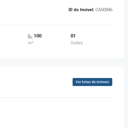
ID do Imóvel:
CA50046
100
01
m²
Suítes
Ver listas de imóveis