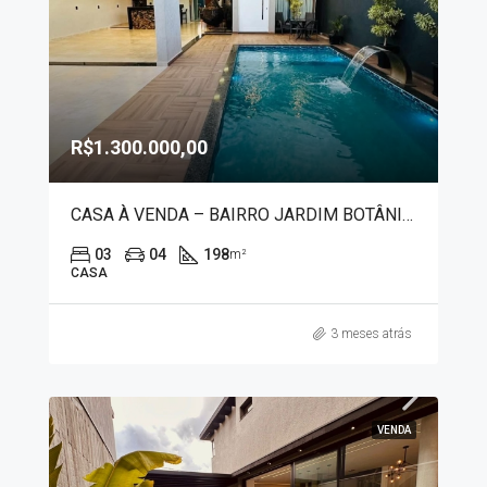
R$1.300.000,00
CASA À VENDA – BAIRRO JARDIM BOTÂNICO 3911
03
04
198
m²
CASA
3 meses atrás
VENDA