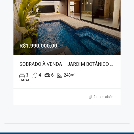
R$1.990.000,00
SOBRADO À VENDA – JARDIM BOTÂNICO 9310
3
4
6
243
m²
CASA
2 anos atrás