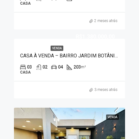
CASA
2 meses atrás
R$1.380.000,00
VENDA
CASA À VENDA – BAIRRO JARDIM BOTÂNICO 4014
03
02
04
203
m²
CASA
3 meses atrás
VENDA