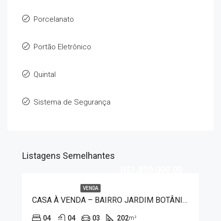
Porcelanato
Portão Eletrônico
Quintal
Sistema de Segurança
Listagens Semelhantes
R$1.850.000,00
VENDA
CASA À VENDA – BAIRRO JARDIM BOTÂNICO 1313
04
04
03
202
m²