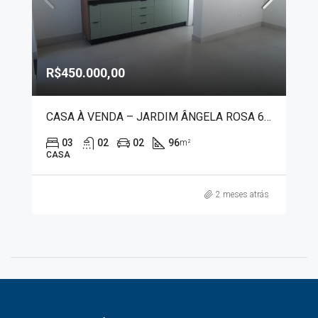
R$450.000,00
CASA À VENDA – JARDIM ÂNGELA ROSA 6006
03
02
02
96
m²
CASA
2 meses atrás