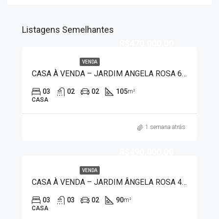
Listagens Semelhantes
R$470.000,00
VENDA
CASA À VENDA – JARDIM ANGELA ROSA 6020
03
02
02
105
m²
CASA
1 semana atrás
R$490.000,00
VENDA
CASA À VENDA – JARDIM ÂNGELA ROSA 4030
03
03
02
90
m²
CASA