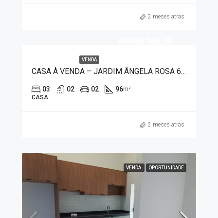
2 meses atrás
R$450.000,00
VENDA
CASA À VENDA – JARDIM ÂNGELA ROSA 6005
03
02
02
96
m²
CASA
2 meses atrás
VENDA
OPORTUNIDADE