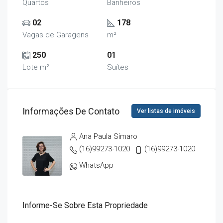
Quartos
Banheiros
02
178
Vagas de Garagens
m²
250
01
Lote m²
Suítes
Informações De Contato
Ver listas de imóveis
Ana Paula Símaro
(16)99273-1020
(16)99273-1020
WhatsApp
Informe-Se Sobre Esta Propriedade