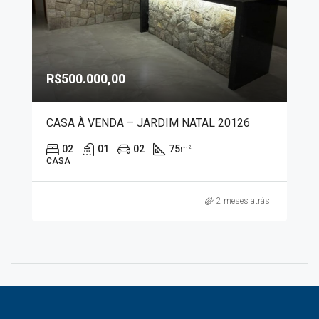
R$500.000,00
CASA À VENDA – JARDIM NATAL 20126
02
01
02
75
m²
CASA
2 meses atrás