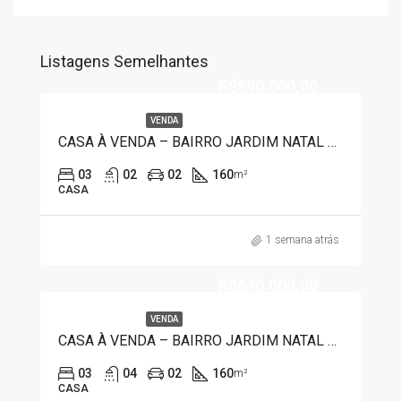
Listagens Semelhantes
R$890.000,00
VENDA
CASA À VENDA – BAIRRO JARDIM NATAL 9461
03
02
02
160
m²
CASA
1 semana atrás
R$670.000,00
VENDA
CASA À VENDA – BAIRRO JARDIM NATAL 9459
03
04
02
160
m²
CASA