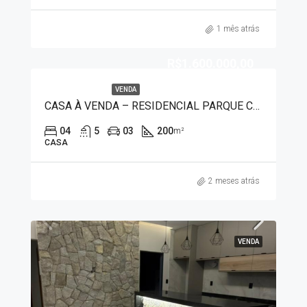
1 mês atrás
R$1.600.000,00
VENDA
CASA À VENDA – RESIDENCIAL PARQUE CASTELO 1314
04
5
03
200
m²
CASA
2 meses atrás
VENDA