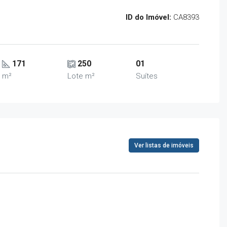
ID do Imóvel:
CA8393
171
250
01
m²
Lote m²
Suítes
Ver listas de imóveis