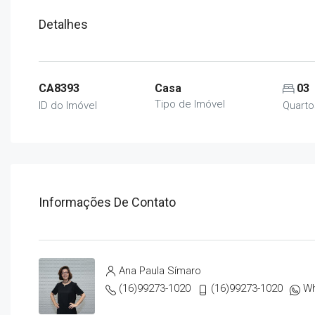
Detalhes
CA8393
Casa
03
Tipo de Imóvel
ID do Imóvel
Quarto
Informações De Contato
Ana Paula Símaro
(16)99273-1020
(16)99273-1020
W