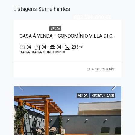
Listagens Semelhantes
R$2.500.000,00
VENDA
CASA À VENDA – CONDOMÍNIO VILLA DI CAPRI 7510
04
04
04
233
m²
CASA, CASA CONDOMÍNIO
4 meses atrás
VENDA
OPORTUNIDADE