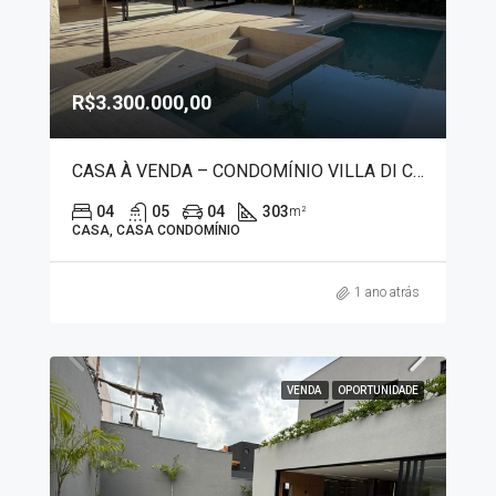
R$3.300.000,00
CASA À VENDA – CONDOMÍNIO VILLA DI CAPRI 7443
04
05
04
303
m²
CASA, CASA CONDOMÍNIO
1 ano atrás
VENDA
OPORTUNIDADE