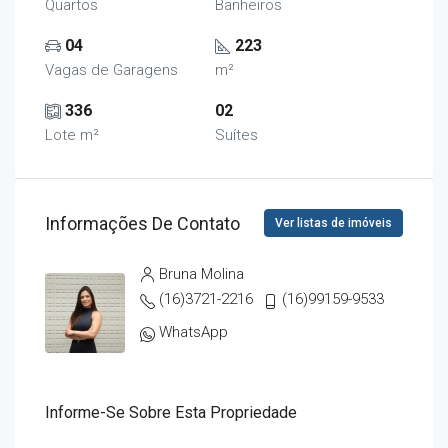
Quartos
Banheiros
04
223
Vagas de Garagens
m²
336
02
Lote m²
Suítes
Informações De Contato
Ver listas de imóveis
Bruna Molina
(16)3721-2216
(16)99159-9533
WhatsApp
Informe-Se Sobre Esta Propriedade