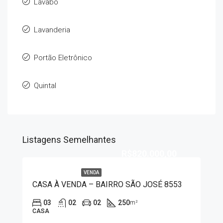
Lavabo
Lavanderia
Portão Eletrônico
Quintal
Listagens Semelhantes
R$820.000,00
VENDA
CASA À VENDA – BAIRRO SÃO JOSÉ 8553
03
02
02
250
m²
CASA