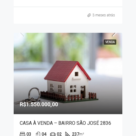
3 meses atrás
VENDA
R$1.550.000,00
CASA À VENDA – BAIRRO SÃO JOSÉ 2836
03
04
02
237
m²