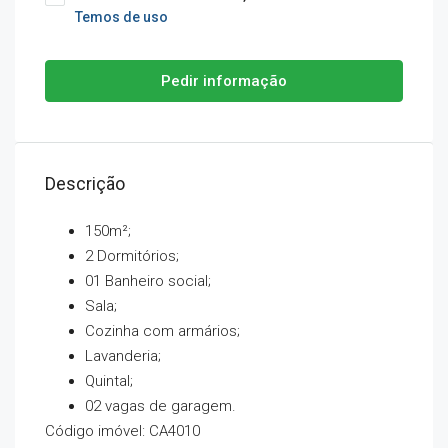
Temos de uso
Pedir informação
Descrição
150m²;
2 Dormitórios;
01 Banheiro social;
Sala;
Cozinha com armários;
Lavanderia;
Quintal;
02 vagas de garagem.
Código imóvel: CA4010