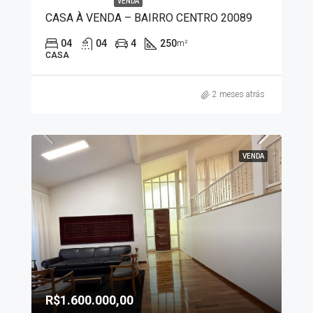
VENDA
CASA À VENDA – BAIRRO CENTRO 20089
04
04
4
250
m²
CASA
2 meses atrás
VENDA
R$1.600.000,00