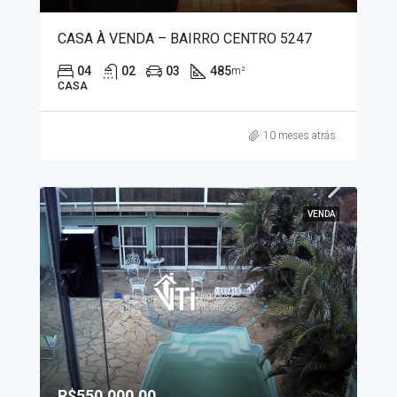
CASA À VENDA – BAIRRO CENTRO 5247
04
02
03
485
m²
CASA
10 meses atrás
VENDA
R$550.000,00