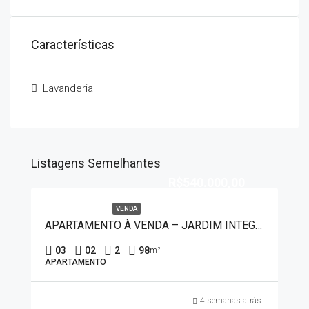
Características
Lavanderia
Listagens Semelhantes
R$540.000,00
VENDA
APARTAMENTO À VENDA – JARDIM INTEGRAÇÃO 20132
03
02
2
98
m²
APARTAMENTO
4 semanas atrás