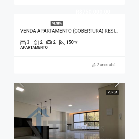
R$750.000,00
VENDA
VENDA APARTAMENTO (COBERTURA) RESIDENCIAL AMAZONAS 51058
3
2
2
150
m²
APARTAMENTO
3 anos atrás
VENDA