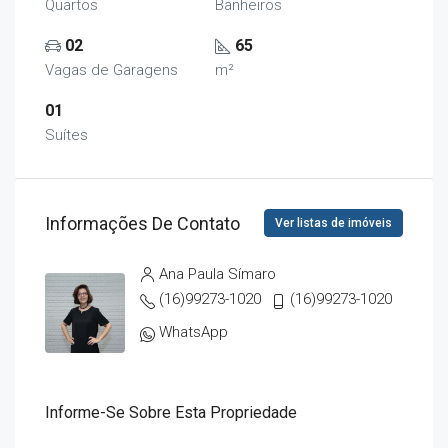
Quartos
Banheiros
02
65
Vagas de Garagens
m²
01
Suítes
Informações De Contato
Ver listas de imóveis
Ana Paula Símaro
(16)99273-1020
(16)99273-1020
WhatsApp
Informe-Se Sobre Esta Propriedade