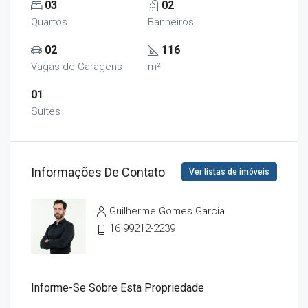
03
02
Quartos
Banheiros
02
116
Vagas de Garagens
m²
01
Suítes
Informações De Contato
Ver listas de imóveis
Guilherme Gomes Garcia
16 99212-2239
Informe-Se Sobre Esta Propriedade