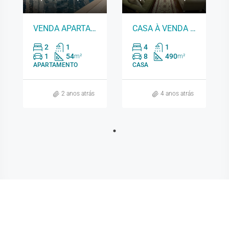
VENDA APARTAMENTO – EDIFÍCIO THE ONE 3852
CASA À VENDA – BAIRRO SÃO JOAQUIM 5128
2
1
4
1
1
54
8
490
m²
m²
APARTAMENTO
CASA
2 anos atrás
4 anos atrás