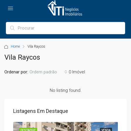
Home
Vila Raycos
Vila Raycos
Ordenar por:
0 Imóvel
Ordem padrão
No listing found.
Listagens Em Destaque
ENDA
DESTAQUE
VENDA
DES