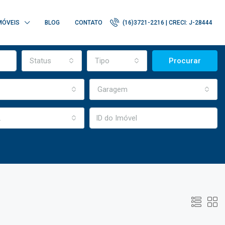
MÓVEIS
BLOG
CONTATO
(16)3721-2216 | CRECI: J-28444
Status
Tipo
Procurar
Garagem
.