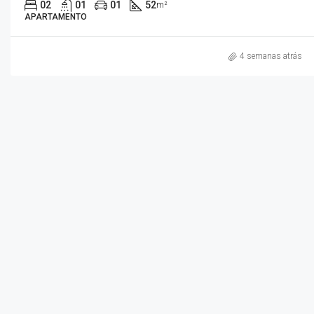
02
01
01
52
m²
APARTAMENTO
4 semanas atrás