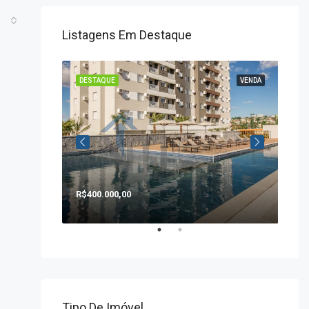
Listagens Em Destaque
VENDA
DESTAQUE
VENDA
DE
R$400.000,00
R$1
Tipo De Imóvel