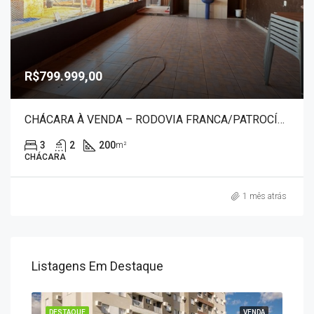
R$799.999,00
CHÁCARA À VENDA – RODOVIA FRANCA/PATROCÍNIO PAULISTA 50056
3
2
200
m²
CHÁCARA
1 mês atrás
Listagens Em Destaque
ENDA
DESTAQUE
VENDA
DES