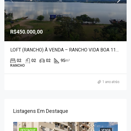
R$450.000,00
LOFT (RANCHO) À VENDA – RANCHO VIDA BOA 1116
02
02
02
95
m²
RANCHO
1 ano atrás
Listagens Em Destaque
ENDA
DESTAQUE
VENDA
DES