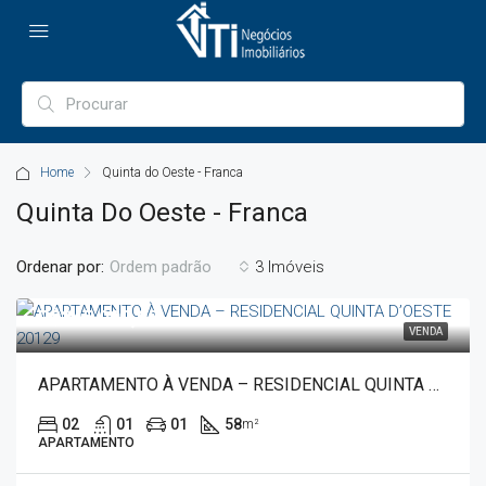
Home
Quinta do Oeste - Franca
Quinta Do Oeste - Franca
Ordenar por:
3 Imóveis
Ordem padrão
R$245.000,00
VENDA
APARTAMENTO À VENDA – RESIDENCIAL QUINTA D’OESTE 20129
02
01
01
58
m²
APARTAMENTO