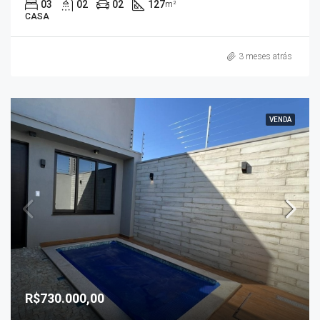
03
02
02
127
m²
CASA
3 meses atrás
VENDA
R$730.000,00