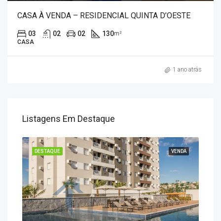
CASA À VENDA – RESIDENCIAL QUINTA D’OESTE
03
02
02
130
m²
CASA
1 ano atrás
Listagens Em Destaque
ENDA
DESTAQUE
VENDA
DES