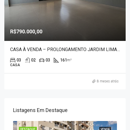
R$790.000,00
CASA À VENDA – PROLONGAMENTO JARDIM LIMA 9448
03
02
03
161
m²
CASA
8 meses atrás
Listagens Em Destaque
ENDA
DESTAQUE
VENDA
DES