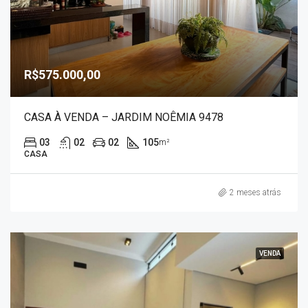
R$575.000,00
CASA À VENDA – JARDIM NOÊMIA 9478
03
02
02
105
m²
CASA
2 meses atrás
VENDA