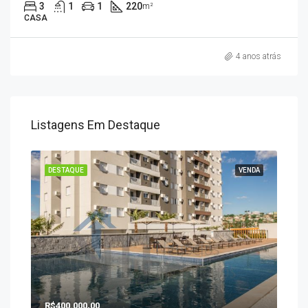
3
1
1
220
m²
CASA
4 anos atrás
Listagens Em Destaque
ENDA
DESTAQUE
VENDA
DES
R$400.000,00
R$1