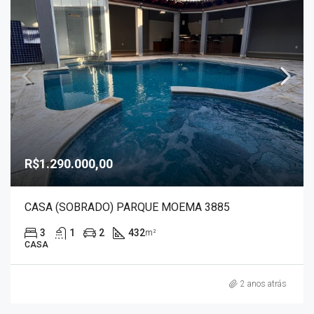
R$1.290.000,00
CASA (SOBRADO) PARQUE MOEMA 3885
3
1
2
432
m²
CASA
2 anos atrás