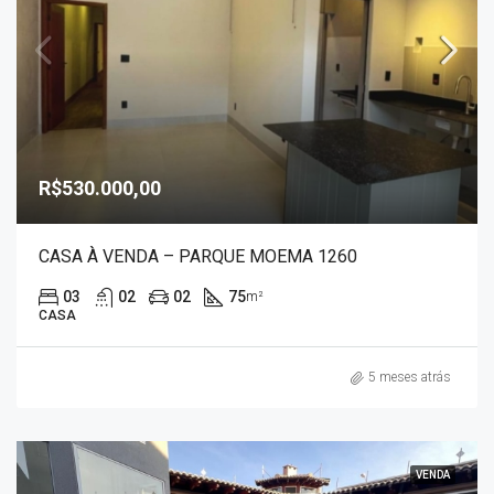
R$530.000,00
CASA À VENDA – PARQUE MOEMA 1260
03
02
02
75
m²
CASA
5 meses atrás
VENDA