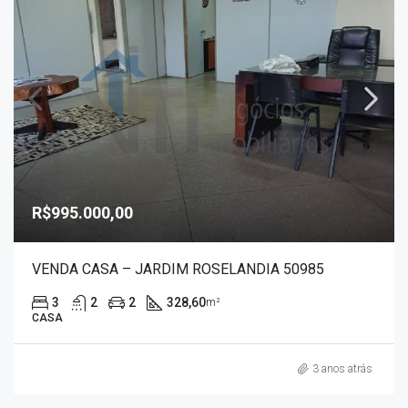
R$995.000,00
VENDA CASA – JARDIM ROSELANDIA 50985
3
2
2
328,60
m²
CASA
3 anos atrás