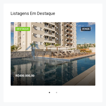
Listagens Em Destaque
ENDA
DESTAQUE
VENDA
DES
R$400.000,00
R$1