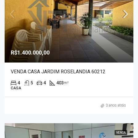
R$1.400.000,00
VENDA CASA JARDIM ROSELANDIA 60212
4
5
4
403
m²
CASA
3 anos atrás
VENDA