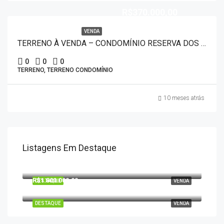
R$370.000,00
VENDA
TERRENO À VENDA – CONDOMÍNIO RESERVA DOS IPÊS 80078
0
0
0
TERRENO, TERRENO CONDOMÍNIO
10 meses atrás
Listagens Em Destaque
R$400.000,00
R$1.800.000,00
DESTAQUE
VENDA
DESTAQUE
VENDA