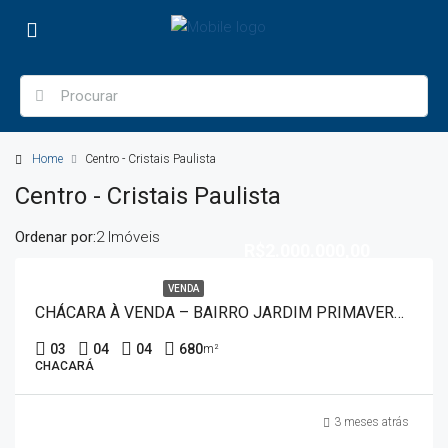
Home
Centro - Cristais Paulista
Centro - Cristais Paulista
Ordenar por:
2 Imóveis
R$2.000.000,00
VENDA
CHÁCARA À VENDA – BAIRRO JARDIM PRIMAVERA 50014
03
04
04
680
m²
CHACARÁ
3 meses atrás