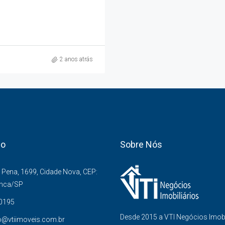
2 anos atrás
co
Sobre Nós
Pena, 1699, Cidade Nova, CEP:
anca/SP
-0195
Desde 2015 a VTI Negócios Imob
o@vtiimoveis.com.br