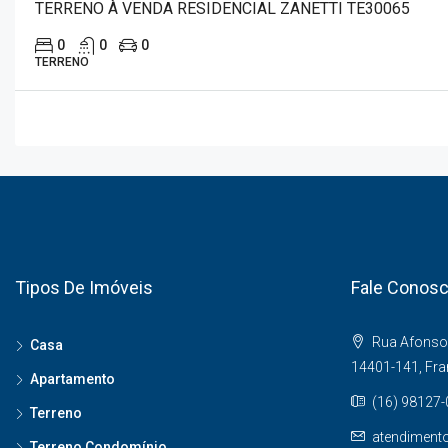
TERRENO À VENDA RESIDENCIAL ZANETTI TE30065
0
0
0
TERRENO
Tipos De Imóveis
Fale Conos
Rua Afonso 
Casa
14401-141, Fr
Apartamento
(16) 98127
Terreno
atendiment
Terreno Condomínio