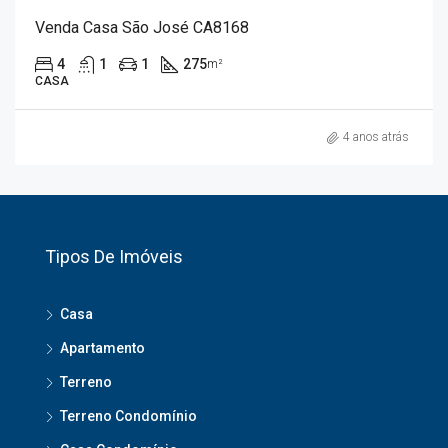
Venda Casa São José CA8168
4
1
1
275
m²
CASA
4 anos atrás
Tipos De Imóveis
Casa
Apartamento
Terreno
Terreno Condomínio