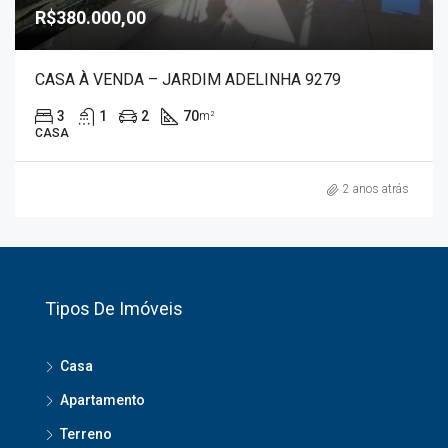
R$380.000,00
CASA À VENDA – JARDIM ADELINHA 9279
3
1
2
70
m²
CASA
2 anos atrás
Tipos De Imóveis
Casa
Apartamento
Terreno