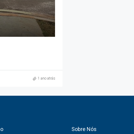
1 ano atrás
co
Sobre Nós