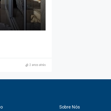
2 anos atrás
co
Sobre Nós