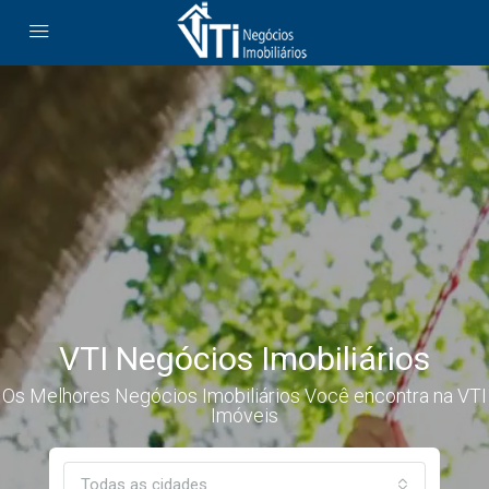
VTI Negócios Imobiliários
Os Melhores Negócios Imobiliários Você encontra na VTI
Imóveis
Todas as cidades