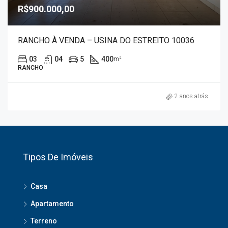
R$900.000,00
RANCHO À VENDA – USINA DO ESTREITO 10036
03
04
5
400
m²
RANCHO
2 anos atrás
Tipos De Imóveis
Casa
Apartamento
Terreno